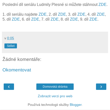
Poslední díl seriálu Ludmily Plesné si můžete stáhnout
ZDE
.
1. díl seriálu najdete
ZDE
, 2. díl
ZDE
, 3. díl
ZDE
, 4. díl
ZDE
,
5. díl
ZDE
, 6. díl
ZDE
, 7. díl
ZDE
, 8. díl
ZDE
, 9. díl
ZDE
.
v
0:05
Sdílet
Žádné komentáře:
Okomentovat
‹
›
Domovská stránka
Zobrazit verzi pro web
Používá technologii služby
Blogger
.