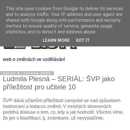
This site uses cookies from Google to deliver its services
and to analyze traffic. Your IP address and user-agent are
shared with Google along with performance and security
metrics to ensure quality of service, generate usage
statistics, and to detect and address abuse.
LEARN MORE
GOT IT
web o změnách ve vzdělávání
pátek 5. června 2009
Ludmila Plesná – SERIÁL: ŠVP jako
příležitost pro učitele 10
ŠVP dává učitelům příležitost zamyslet se nad způsobem
hodnocení a ledacos změnit. V mnohých sborovnách
probíhá diskuse o tom, co, kdy a jak hodnotit. Všichni víme,
že jen s klasifikací, tj. známkami, už nevystačíme.